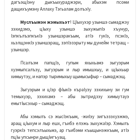
дагъэщIэну дыкъыхураджэри, абыхэм псоми
дащихъумэну Аллаху Тэгьалам долъэIу.
Муслъымэн жэмыхьэт
! ЦIыхухэр узыншэ сымаджэу
зэхидзмэ, цIыху узыншэ зыхужыпIэ хъунур,
IэпкълъэпкъкIэ узыншэракъым, атIэ гукIэ, псэкIэ,
хьэлщэнкIэ узыншэращ, зэпIэзэрыту мы дунейм тетращ –
узыншэр.
Псалъэм папщIэ, гупым яхыхьамэ зыгуэрым
хуэмыпсалъэу, зыгуэрым и лыр имышхыу, и щIыхьыр
химыутэу, и напэр тыримыхыу щымысыфыр – сымаджэщ.
Зыгуэрым и цIэр фIыкIэ къраIуэу зэхихыну зи гум
темыхуэр, зэхихамэ – абы зытридзэу химыутауэ
емытIысэхыр – сымаджэщ.
Абы хэмылъ сэ жысIэкъым, -жиIэу зигъэзэхуэжмэ,
аращ цIыхум и лыр ешх, гъибэ елэжь зыхужаIэр. Хэмылъ
гуэркIэ тепсэлъыхьмэ, ар гъибэми къыщынэжкъым, атIэ
пцIы упсынри дыщIигъуащ.