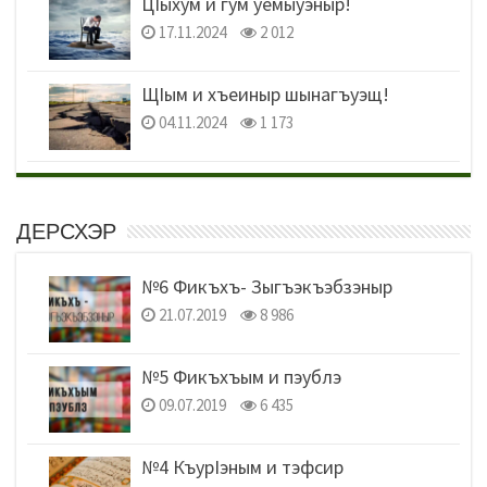
ЦIыхум и гум уемыуэныр!
17.11.2024
2 012
ЩIым и хъеиныр шынагъуэщ!
04.11.2024
1 173
ДЕРСХЭР
№6 Фикъхъ- Зыгъэкъэбзэныр
21.07.2019
8 986
№5 Фикъхъым и пэублэ
09.07.2019
6 435
№4 КъурIэным и тэфсир