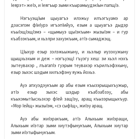
Iеярэт» жеIэ, и Iеягъыр зыми къырамыудэкIын папщIэ.
НэгъуэщIым щыуагъэ илэжьу илъэгъуамэ ар
дзасэпэм фIиIурэ игъэпIийуэ, езым а щыуагъэ дыдэр
къыIэщIэщIэмэ – «щымыуэ щыIэкъым» жызыIэм – и гур
къабзэкъым, и хьэлри захуэкъым, атIэ сымаджэщ.
ЦIыхур езыр зэлэжьыжыну, и хьэлыр иузэхужыну
щыщхьэхым и деж – нэгъуэщI гъуэгу хеш: зи хьэл нэхъ
зытеувахэр , лъагапIэ гуэрым теувахэр кърилъэфэхыну,
езыр зыхэс шэдым хилъэфэну яужь йохьэ.
Ауэ апхуэдэукъым ар абы езым къызэрыщыхъужыр,
атIэ езыр зыхэс шэдыр къабзабзэу, абы
къыхэмытIысхьэхэр фIей защIэу, аращ къызэрыщыхъур.
«Мор Iейщ» жызыIэм, «сэ сыфIщ», жиIэу аращ.
Ауэ абы жиIэракъым, атIэ Алыхьым жиIэращи,
Алыхьым иIэтар зыми хиутэфынукъым, Алыхьым хиутар
зыми иIэтыфынукъым.