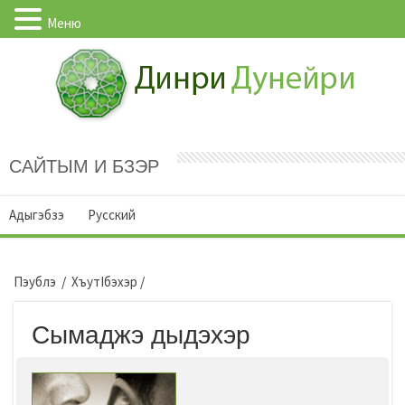
Меню
САЙТЫМ И БЗЭР
Адыгэбзэ
Русский
Пэублэ
/
ХъутIбэхэр
/
Сымаджэ дыдэхэр