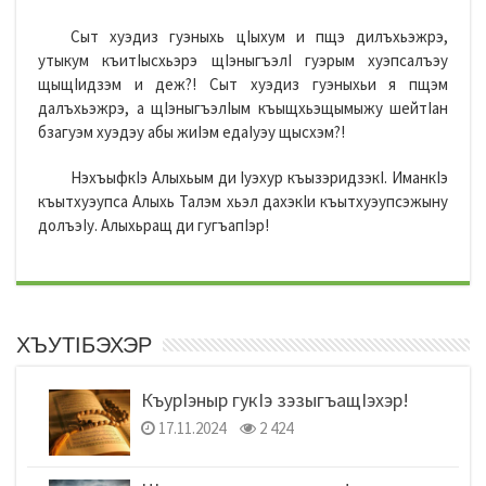
Сыт хуэдиз гуэныхь цIыхум и пщэ дилъхьэжрэ,
утыкум къитIысхьэрэ щIэныгъэлI гуэрым хуэпсалъэу
щыщIидзэм и деж?! Сыт хуэдиз гуэныхьи я пщэм
далъхьэжрэ, а щIэныгъэлIым къыщхьэщымыжу шейтIан
бзагуэм хуэдэу абы жиIэм едаIуэу щысхэм?!
НэхъыфкIэ Алыхьым ди Iуэхур къызэридзэкI. ИманкIэ
къытхуэупса Алыхь Талэм хьэл дахэкIи къытхуэупсэжыну
долъэIу. Алыхьращ ди гугъапIэр!
ХЪУТIБЭХЭР
КъурIэныр гукIэ зэзыгъащIэхэр!
17.11.2024
2 424