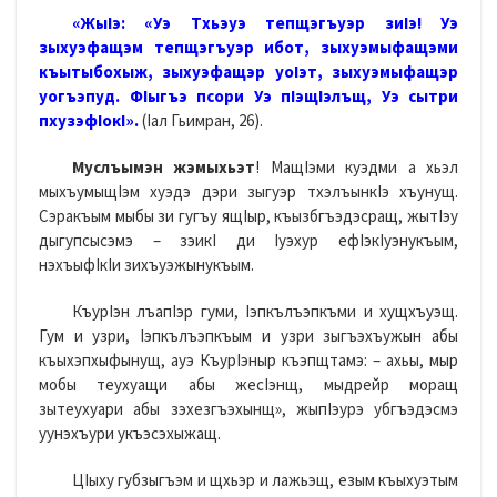
«ЖыIэ: «Уэ Тхьэуэ тепщэ­гъуэр зиIэ! Уэ
зыхуэфащэм теп­щэгъуэр ибот, зыхуэмыфащэ­ми
къытыбохыж, зыхуэфащэр уоIэт, зыхуэмыфащэр
уогъэ­пуд. ФIыгъэ псори Уэ пIэ­щIэлъщ, Уэ сытри
пхузэфIокI».
(Iал Гьимран, 26).
Муслъымэн жэмыхьэт
! МащIэми куэдми а хьэл
мыхъумыщIэм хуэдэ дэри зыгуэр тхэлъынкIэ хъунущ.
Сэракъым мыбы зи гугъу ящIыр, къызбгъэдэсращ, жытIэу
дыгупсысэмэ – зэикI ди Iуэхур ефIэкIуэнукъым,
нэхъыфIкIи зихъуэжынукъым.
КъурIэн лъапIэр гуми, Iэпкълъэпкъми и хущхъуэщ.
Гум и узри, Iэпкълъэпкъым и узри зыгъэхъужын абы
къыхэпхыфынущ, ауэ КъурIэныр къэпщтамэ: – ахьы, мыр
мобы теухуащи абы жесIэнщ, мыдрейр моращ
зытеухуари абы зэхезгъэхынщ», жыпIэурэ убгъэдэсмэ
уунэхъури укъэсэхыжащ.
ЦIыху губзыгъэм и щхьэр и лажьэщ, езым къыхуэтым