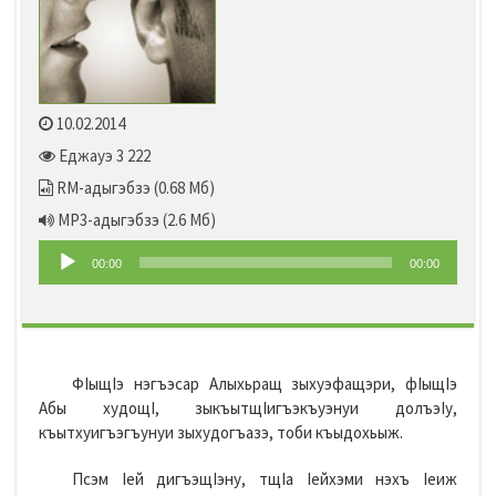
10.02.2014
Еджауэ 3 222
RM-адыгэбзэ
(0.68 Мб)
MP3-адыгэбзэ
(2.6 Мб)
Audio
00:00
00:00
Player
ФIыщIэ нэгъэсар Алыхьращ зыхуэфащэри, фIыщIэ
Абы худощI, зыкъытщIигъэкъуэнуи долъэIу,
къытхуигъэгъунуи зыхудогъазэ, тоби къыдохьыж.
Псэм Iей дигъэщIэну, тщIа Iейхэми нэхъ Iеиж