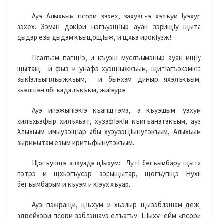
Ауэ Алыхьым псори зэхех, захуагъэ хэлъуи Iуэхур
зэхех. Зэман докIри нэгъуэщIыр ауан зэрищIу щыта
дыдэр езы дыдэм къыщощIыж, и щхьэ ирокIуэж!
Псалъэм папщIэ, и къуэш муслъымэныр ауан ищIу
щытащ: и фыз и унафэ хуэщIыжкъым, щитIагъэхэмкIэ
зыкIэлъыплъыжкъым, и бынхэм диныр яхэлъкъым,
хьэлщэн ябгъэдэлъкъым, жиIэурэ.
Ауэ ипэжыпIэкIэ къапщтэмэ, а къуэшым Iуэхум
хилъхьэфыр хилъхьэт, хузэфIэкIи къигъанэтэкъым, ауэ
Алыхьым имыузэщIар абы хуэузэщIынутэкъым, Алыхьым
зыримытам езым иритыфынутэкъым.
Щогъупщэ апхуэдэ цIыхум: ЛутI бегъымбару щыта
пэтрэ и щхьэгъусэр зэрыщытар, щогъупщэ Нухь
бегъымбарым и къуэм и кIэух хъуар.
Ауэ пэжращи, цIыхум и хьэлыр щызэблэшам деж,
адрейхэри псори зэблэшауэ елъагъу. ЦIыху Iейм «псори