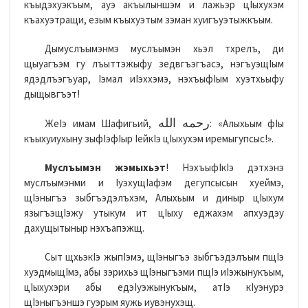
къыдэхуэкъым, ауэ акъылыншэм и лажьэр цIыхухэм
къахуэтращи, езым къыхуэтым зэман хуигъуэтыжкъым.
Дымуслъымэнмэ муслъымэн хьэл тхрелъ, ди
щыуагъэм гу лъыттэжыфу зедвгъэгъасэ, нэгъуэщIым
ядэдлъэгъуар, Iэмал иIэххэмэ, нэхъыфIым хуэтхьыфу
дыщывгъэт!
رحمه الله
ЖеIэ имам Шафигьий,
: «Алыхьым фIы
къыхуиухыну зыфIэфIыр IейкIэ цIыхухэм иремыгупсыс!».
Муслъымэн жэмыхьэт
! НэхъыфIкIэ дэтхэнэ
муслъымэнми и IуэхущIафэм дегупсысын хуеймэ,
щIэныгъэ зыбгъэдэлъхэм, Алыхьым и диныр цIыхум
языгъэщIэжу утыкум ит цIыху еджахэм апхуэдэу
дахущытыныр нэхъапэжщ.
Сыт щхьэкIэ жыпIэмэ, щIэныгъэ зыбгъэдэлъым пщIэ
хуэдмыщIмэ, абы зэрихьэ щIэныгъэми пщIэ иIэжынукъым,
цIыхухэри абы едэIуэжынукъым, атIэ кIуэнурэ
щIэныгъэншэ гуэрым яужь иувэнухэщ.