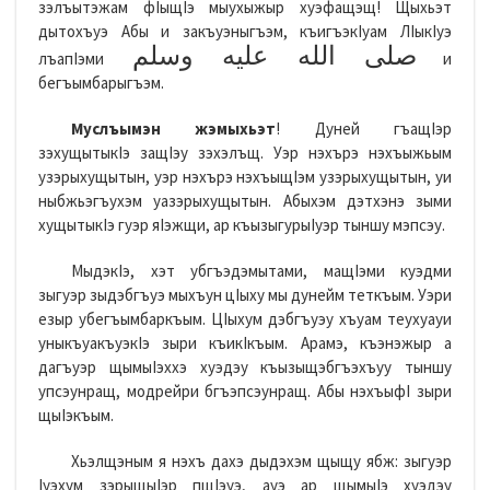
зэлъытэжам фIыщIэ мыухыжыр хуэфащэщ! Щыхьэт
дытохъуэ Абы и закъуэныгъэм, къигъэкIуам ЛIыкIуэ
صلى الله عليه وسلم
лъапIэми
и
бегъымбарыгъэм.
Муслъымэн жэмыхьэт
! Дуней гъащIэр
зэхущытыкIэ защIэу зэхэлъщ. Уэр нэхърэ нэхъыжьым
узэрыхущытын, уэр нэхърэ нэхъыщIэм узэрыхущытын, уи
ныбжьэгъухэм уазэрыхущытын. Абыхэм дэтхэнэ зыми
хущытыкIэ гуэр яIэжщи, ар къызыгурыIуэр тыншу мэпсэу.
МыдэкIэ, хэт убгъэдэмытами, мащIэми куэдми
зыгуэр зыдэбгъуэ мыхъун цIыху мы дунейм теткъым. Уэри
езыр убегъымбаркъым. ЦIыхум дэбгъуэу хъуам теухуауи
уныкъуакъуэкIэ зыри къикIкъым. Арамэ, къэнэжыр а
дагъуэр щымыIэххэ хуэдэу къызыщэбгъэхъуу тыншу
упсэунращ, модрейри бгъэпсэунращ. Абы нэхъыфI зыри
щыIэкъым.
Хьэлщэным я нэхъ дахэ дыдэхэм щыщу ябж: зыгуэр
Iуэхум зэрыщыIэр пщIэуэ, ауэ ар щымыIэ хуэдэу