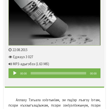
22.08.2015
Еджауэ 3 027
MP3-адыгэбзэ
(1.63 Мб)
Audio
00:00
00:00
Player
Аллаху Тэгьала хэIэтыкIам, зи пщIэр лъагэу Iэтам,
псори къэзыгъэщIыжам, псори зэкIуэлIэжынум, псори