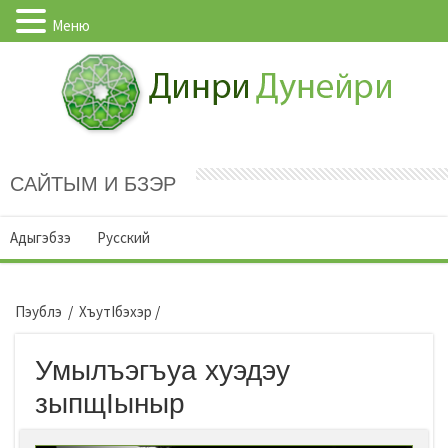
Меню
САЙТЫМ И БЗЭР
Адыгэбзэ
Русский
Пэублэ
/
ХъутIбэхэр
/
Умылъэгъуа хуэдэу
зыпщIыныр