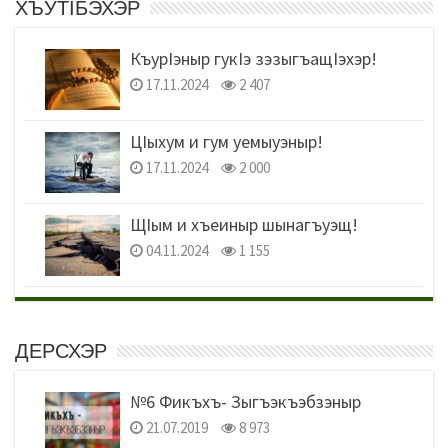
ХЪУТIБЭХЭР
КъурIэныр гукIэ зэзыгъащIэхэр!
17.11.2024
2 407
ЦIыхум и гум уемыуэныр!
17.11.2024
2 000
ЩIым и хъеиныр шынагъуэщ!
04.11.2024
1 155
ДЕРСХЭР
№6 Фикъхъ- Зыгъэкъэбзэныр
21.07.2019
8 973