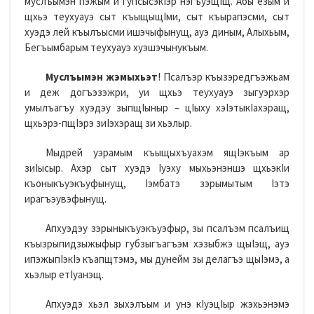
муслъымэн пэжым и гупсысэкIэр нэгъуэщIщ. Абы езым и
щхьэ теухуауэ сыт къыщыщIми, сыт къырапэсми, сыт
хуэдэ лей къылъысми ишэчыфынущ, ауэ диным, Алыхьым,
Бегъымбарым теухуауэ хуэшэчынукъым.
Муслъымэн жэмыхьэт
! Псалъэр къызэредгъэжьам
и деж догъэзэжри, уи щхьэ теухуауэ зыгуэрхэр
умылъагъу хуэдэу зыпщIыныр – цIыху хэIэтыкIахэращ,
щхьэрэ-пщIэрэ зиIэхэращ зи хьэлыр.
Мыдрей уэрамым къыщыхъуахэм ящIэкъым ар
зиIысыр. Ахэр сыт хуэдэ Iуэху мыхьэнэншэ щхьэкIи
къоныкъуэкъуфынущ, Iэмбатэ зэрымытым Iэтэ
ирагъэувэфынущ.
Апхуэдэу зэрыныкъуэкъуэфыр, зы псалъэм псалъищ
къызрыпидзыжыфыр губзыгъагъэм хэзыбжэ щыIэщ, ауэ
ипэжыпIэкIэ къапщтэмэ, мы дунейм зы делагъэ щыIэмэ, а
хьэлыр етIуанэщ.
Апхуэдэ хьэл зыхэлъым и унэ кIуэцIыр жэхьэнэмэ