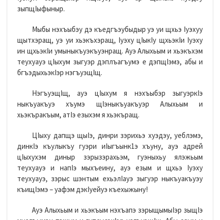
зыпщIыфыныр.
Мыбы нэхъыбэу дэ къедгъэубыдыр уэ уи щхьэ Iуэхуу
щытхэращ, уэ уи хьэкъхэращ, Iуэху цIыкIу щхьэкIи Iуэху
ин щхьэкIи умыныкъуэкъуэнращ. Ауэ Алыхьым и хьэкъхэм
теухуауэ цIыхум зыгуэр дэплъагъумэ е дэпщIэмэ, абы и
бгъэдыхьэкIэр нэгъуэщIщ.
НэгъуэщIщ, ауэ цIыхум я нэхъыбэр зыгуэркIэ
ныкъуакъуэ хъумэ щIэныкъуакъуэр Алыхьым и
хьэкъракъым, атIэ езыхэм я хьэкъращ.
ЦIыху дапщэ щыIэ, динри зэрихьэ хуэдэу, уеблэмэ,
динкIэ къулыкъу гуэри иIыгъынк1э хъуну, ауэ адрей
цIыхухэм диныр зэрызэрахьэм, гуэныхьу ялэжьым
теухуауэ и напIэ мыхъеину, ауэ езым и щхьэ Iуэху
теухуауэ, зэрыс шэнтым ехьэлIауэ зыгуэр ныкъуакъуэу
къищIэмэ – уафэм дэкIуейуэ къехыжыну!
Ауэ Алыхьым и хьэкъым нэхъапэ зэрыщымыIэр зыщIэ