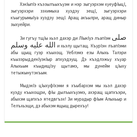
ХэкIыпIэ къэзылъыхъуэм и нэр зыгуэрхэм хуеуфIыцI,
зыгуэрхэри зэхимыха хуэдэу зещI, зыгуэрхэри
къыгурымыIуа хуэдэу зещI. Аращ акъылри, аращ диныр
зыхуейри.
صلى
Зи гугъу тщIы хьэл дахэр ди ЛIыкIуэ лъапIэм
الله عليه وسلم
и хьэлу щытащ. КъурIэн лъапIэми
абы щыщ гуэр къыхощ. Уеблэмэ езы Алыхь Талэри
къызэрыддекIуэкIыр апхуэдэущ. Дэ къэдлэжьу хъуар
Алыхьым къыдищIэу щытамэ, мы дунейм цIыху
тетыжынутэкъым.
МыдэкIэ цIыхуфIхэми я хъыбархэм мы хьэл дахэр
куэду къыхощри, фIы дылъыхъуэмэ, ахэращ щапхъэри,
абыхэм щапхъэ ятедвгъэх! Зи мурадыр фIым Алыхьыр и
Телъхьэщи, дэ абыхэм ящыщ дырехъу!