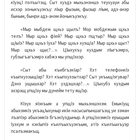
кIуэцI пэлъытэщ. Сыт хуэдэ мыхьэнэншэ теухуауи абы
исхэр зоныкъуэкъу: лIыр фызым, фызыр лIым, адэ-анэр
быным, бынри адэ-анэм йоныкъуэкъу.
«Мыр мыбдеж щхьэ щылъ? Мор мобдежым щхьэ
телъ? Мыр щхьэ фIей? Мыр щхьэ пщтыр? Мыр щхьэ
щIыIэ? Мыр щхьэ Iуха? Мыр щхьэ хуэщIа? Мыр щхьэ щыт?
Мыр щхьэ щыс?…». ЦIыхухъу куэдым лIыгъэмрэ,
губзыгъагъэмрэ хабжэ мы упщIэхэр.
«Сыт абы къибгъэкIар? Хэт телефонкIэ
къыпхуэзыщIар? Хэт къыпхуэзытхар? Сыт укъыщIэгувар?
Дэнэ ущышхар? Хэт уздэшхар?…». ЦIыхубз куэдым
ахэращ упщIэу мы дунейм тету ящIэр.
КIэух яIэкъым а упщIэ мыхьэншэхэм. ЕмыкIущ
абыхэмкIэ укъацIыхуныр икIи насысыпыншагъэщ уи зэман
лъапIэр абыхэмкIэ бгъэкIуэдыныр. А упщIэхэмкIэ ерыщым
Iуэхум и хэкIыпIэ къилъыхъуэкъым, атIэ къилъыхъуэр
псалъэмакъщ.