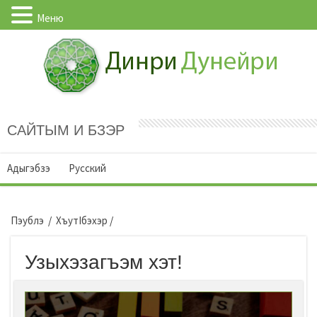
Меню
САЙТЫМ И БЗЭР
Адыгэбзэ
Русский
Пэублэ
/
ХъутIбэхэр
/
Узыхэзагъэм хэт!