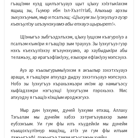
гъащIэми куэд щилъэгъуауэ щыт цIыху хэIэтыкIахэм
ящыщ зы, Гьумэр ибн Iэл-ХъэтIтIаб, Алыхьыр арэзы
зыхуэхъуным, мыр и псалъэщ:
«Ц
I
ыхум зы
I
уэхугъуэ гуэр
къехъул
I
эу игъэунэхуамэ абы епхауэ щырырет!».
ЩIэныгъэ зыбгъэдэлъхэм, цIыху Iущхэм къагуроIуэ а
псалъэм къикIри я гъащIэр зым траухуэ. Зы Iуэхугъуэ гуэр
нэхъ къехъулIэхэу ягъэунэхуамэ, ар хаубыдыкIри абы
телажьэу, ар ирагъэфIакIуэу, езыхэри ефIакIуэу мэпсэухэ.
Ауэ ар къызыгурымыIуэхэм я акъылыр зэхэтхъуауэ
аращи, я гъащIэри апхуэдэ дыдэу зэхэтхъуауэ мэпсэухэ.
Нобэ зы Iуэхугъуэ кърахьэжьэри икIэм ар намыгъэсу
хыфIадзэжри нэгъуэщI Iуэхугъуэм пэрохьэхэ. Мис
апхуэдэу я гъащIэ кIэщIым ироджэгухэ.
Мыр дин Iуэхуми, дуней Iуэхуми епхащ. Аллаху
Тэгьалам мы дунейм хабзэ зэтригъэувахэр зыми
еубзэкъым. Уи гум фIы илъ къудейкIи мы дунейм
къыщохъулIэнур мащIэщ, атIэ уи гум фIы илъым
лэжьыгъэфI, лэжьыгъэ тэмэм игъусэжын хуейщ.