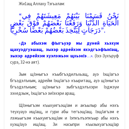
Жи1ащ Аллаху Тэгьалам:
“نَحْنُ قَسَمْنَا بَيْنَهُمْ مَعِيشَتَهُمْ فِي
الْحَيَاةِ الدُّنْيَا وَرَفَعْنَا بَعْضَهُمْ فَوْقَ بَعْضٍ
دَرَجَاتٍ لِيَتَّخِذَ بَعْضُهُمْ بَعْضًا سُخْرِيًّا”.
«
Дэ абыхэм фIыгъуэр мы дуней хьэхум
щахуэдгуэшащ, зыхэр адрейхэм яхэдгъэфIыкIащ,
зыхэр адрейхэм хуэлэжьэн щхьэкIэ
…».
(Iэз-Зухъруф
сурэ, 32-нэ аят).
Зым щIэныгъэ къыбгъэдилъхьащ, ауэ IэщIагъэ
бгъэдэлъкым, адрейм IэщIагъэ къыритащ, ауэ щIэныгъэ
бгъэдэлъкым; щIэныгъэ зыбгъэдэлъхэри Iэджэуи
зэхедзыж, IэщIагъэ зиIэхэри аращ.
ЩIэныгъэм къыхуигъэщIам и акъылыр абы нэхъ
теухуауэ ищIащ, и гури абы тегъэщIащ. IэщIагъэм е
лэжьыгъэм къыхуигъэщIам и Iэпкълъэпкъыр абы нэхъ
хуэщIауэ ищIащ. Зи насыпри къызыхуагъэщIар