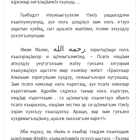
еджэныр хигъэщIынкIэ хъунущ….
Гьибадэт лIэужьыгъуэхэм тIэкIу уащыхэдэни
къыпхуихуэнущ, ауэ нэхъ шэщIауэ зым нэхъ етауэ
ущытын хуейщ, сыт щхьэкIэ жыпIэмэ, псоми зэхуэдэу
ухэзэгъэнукъым.
رحمه الله
Имам Малик,
, зэрытщIэщи нэхъ
къызэрацIыхур и щIэныгъэмкIэщ. – Псапэ нэщIым
апхуэдэу уеугугъкъым жаIэу гукъанэ зэгуэрым
къыхуащIауэ щытати мыр къикIыу жиIат: «Ерыскъыр
Алыхьым зэригуэшам хуэдэу, лэжьыгъэхэри иугуэшащ.
Зым псапэ нэмэзыр нэхъ къритащ, ауэ псапэ нэмэзыр
къритакъым. Адрейм сэдэкъэ тыныр нэхъ къретри,
нэщIыр къриткъым… сэ щIэныгъэр къызитауэ абыкIэ
псапэ къырызохь, нэщIым зестмэ ар си щIэныгъэм тIэкIу
зэран хуэхъуу къысщохъу. Аращи, зыр зым гукъанэ
хуэдвмыгъэщIыжу, щхьэж зыхэзагъэм хырет!».
Абы ещхьу, зы лIыжь и хъыбар тхыдэм къыхощыж
щэкIуэныр фIэфIу, къищэкIуамкIэ псэууэ щытауэ. – Хъунщ