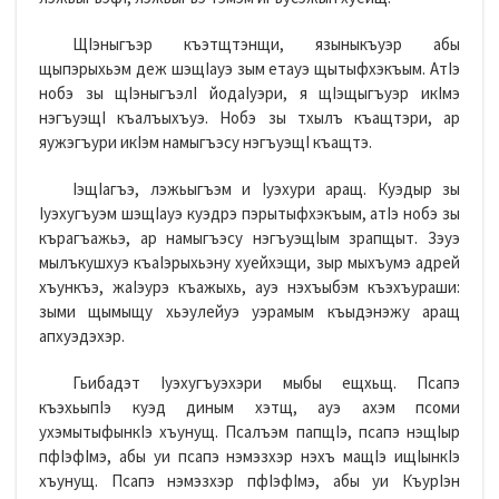
ЩIэныгъэр къэтщтэнщи, языныкъуэр абы
щыпэрыхьэм деж шэщIауэ зым етауэ щытыфхэкъым. АтIэ
нобэ зы щIэныгъэлI йодаIуэри, я щIэщыгъуэр икIмэ
нэгъуэщI къалъыхъуэ. Нобэ зы тхылъ къащтэри, ар
яужэгъури икIэм намыгъэсу нэгъуэщI къащтэ.
IэщIагъэ, лэжьыгъэм и Iуэхури аращ. Куэдыр зы
Iуэхугъуэм шэщIауэ куэдрэ пэрытыфхэкъым, атIэ нобэ зы
кърагъажьэ, ар намыгъэсу нэгъуэщIым зрапщыт. Зэуэ
мылъкушхуэ къаIэрыхьэну хуейхэщи, зыр мыхъумэ адрей
хъункъэ, жаIэурэ къажыхь, ауэ нэхъыбэм къэхъураши:
зыми щымыщу хьэулейуэ уэрамым къыдэнэжу аращ
апхуэдэхэр.
Гьибадэт Iуэхугъуэхэри мыбы ещхьщ. Псапэ
къэхьыпIэ куэд диным хэтщ, ауэ ахэм псоми
ухэмытыфынкIэ хъунущ. Псалъэм папщIэ, псапэ нэщIыр
пфIэфIмэ, абы уи псапэ нэмэзхэр нэхъ мащIэ ищIынкIэ
хъунущ. Псапэ нэмэзхэр пфIэфIмэ, абы уи КъурIэн