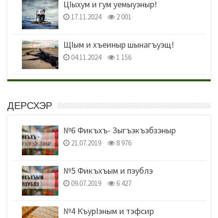
ЦIыхум и гум уемыуэныр!
17.11.2024
2 001
ЩIым и хъеиныр шынагъуэщ!
04.11.2024
1 156
ДЕРСХЭР
№6 Фикъхъ- Зыгъэкъэбзэныр
21.07.2019
8 976
№5 Фикъхъым и пэублэ
09.07.2019
6 427
№4 КъурIэным и тэфсир