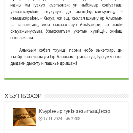
иджы мы Iуэхур къэгъэнэж уи ныбжьыр хэкIуэтащ,
узыхэпсэукIын теухуауэ дэ зыпщIэдгъэкъуэнщ, –
къыщыжраIэм, – Хьэуэ, жиIащ, хьэлэл шхыну ар Алыхьым
сэ къызитащ, икIи сыхэзэгъауэ йокIуэкIри, ар зыкIи
схъуэжынукъым. Узыхэзагъэм ухэтын хуейщ!-, жиIащ
нэхъыжьым.
Алыхьым сэбэп тхуищI псоми нобэ зыхэтхар, ди
хъейр зыхэлъым ди Iэр Алыхьым тригъахуэ, Iуэхум я нэхъ
дыдэми дыхэту и пащхьэ дришэж!
ХЪУТIБЭХЭР
КъурIэныр гукIэ зэзыгъащIэхэр!
17.11.2024
2 408