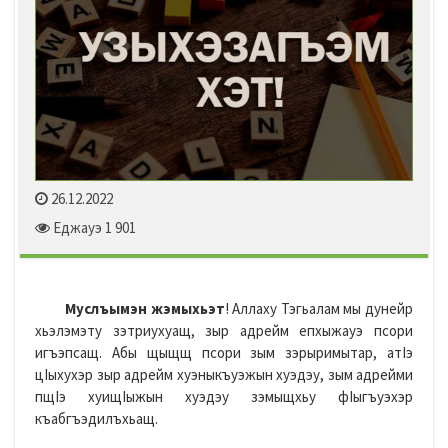
26.12.2022
Еджауэ 1 901
Муслъымэн жэмыхьэт
! Аллаху Тэгьалам мы дунейр
хьэлэмэту зэтриухуащ, зыр адрейм епхыжауэ псори
игъэпсащ. Абы щыщщ псори зым зэрыримытар, атIэ
цIыхухэр зыр адрейм хуэныкъуэжын хуэдэу, зым адрейми
пщIэ хуищIыжын хуэдэу зэмыщхьу фIыгъуэхэр
къабгъэдилъхьащ.