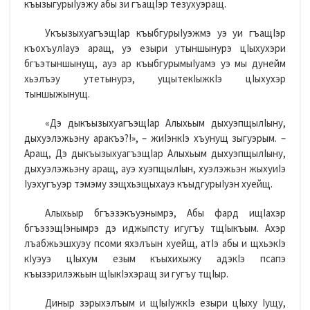
къызыгурыIуэжу абы зи гъащIэр тезухуэращ.
УкъызыхуагъэщIар къыбгурыIуэжмэ уэ уи гъащIэр
къохъулIауэ аращ, уэ езыри утыншынурэ цIыхухэри
бгъэтыншынущ, ауэ ар къыбгурымыIуамэ уэ мы дунейм
хьэлъэу утетынурэ, ущытекIыжкIэ цIыхухэр
тыншыжынущ.
«Дэ дыкъызыхуагъэщIар Алыхьым дыхуэпщылIыну,
дыхуэлэжьэну аракъэ?!», – жиIэнкIэ хъунущ зыгуэрым. –
Аращ, Дэ дыкъызыхуагъэщIар Алыхьым дыхуэпщылIыну,
дыхуэлэжьэну аращ, ауэ хуэпщылIын, хуэлэжьэн жыхуиIэ
Iуэхугъуэр тэмэму зэщхьэщыхауэ къыдгурыIуэн хуейщ.
Алыхьыр бгъэзэкъуэнымрэ, Абы фард ищIахэр
бгъэзэщIэнымрэ дэ иджыпсту игугъу тщIыкъым. Ахэр
лъабжьэшхуэу псоми яхэлъын хуейщ, атIэ абы и щхьэкIэ
кIуэуэ цIыхум езым къыхихыжу адэкIэ псапэ
къызэрилэжьын щIыкIэхэращ зи гугъу тщIыр.
Диныр зэрыхэлъым и щIыIужкIэ езыри цIыху Iущу,